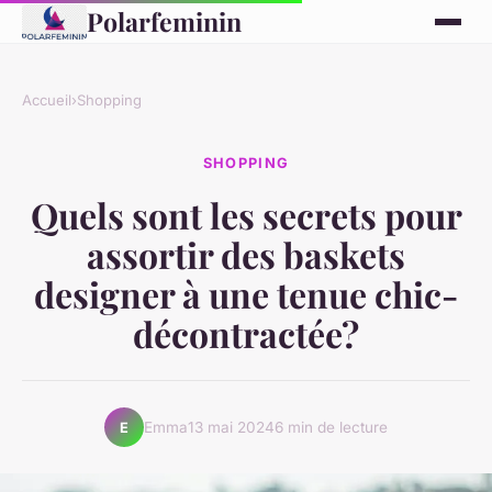
Polarfeminin
Accueil
›
Shopping
SHOPPING
Quels sont les secrets pour
assortir des baskets
designer à une tenue chic-
décontractée?
Emma
13 mai 2024
6 min de lecture
E